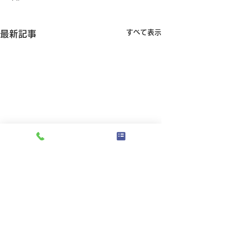
すべて表示
最新記事
年末年始のお知らせ
12月29日～31日 9：00～
ウェル動物病院
神奈川県横浜市の
12：00 2025年1月1日～1